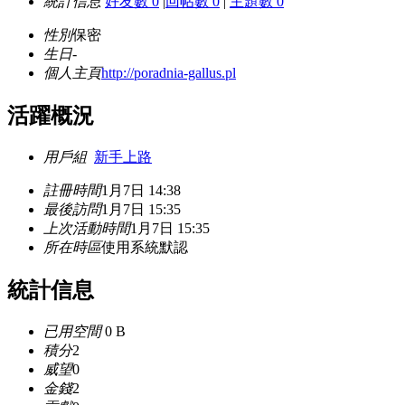
統計信息
好友數 0
|
回帖數 0
|
主題數 0
性別
保密
生日
-
個人主頁
http://poradnia-gallus.pl
活躍概況
用戶組
新手上路
註冊時間
1月7日 14:38
最後訪問
1月7日 15:35
上次活動時間
1月7日 15:35
所在時區
使用系統默認
統計信息
已用空間
0 B
積分
2
威望
0
金錢
2