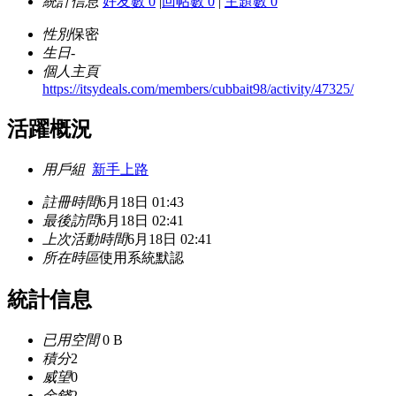
統計信息
好友數 0
|
回帖數 0
|
主題數 0
性別
保密
生日
-
個人主頁
https://itsydeals.com/members/cubbait98/activity/47325/
活躍概況
用戶組
新手上路
註冊時間
6月18日 01:43
最後訪問
6月18日 02:41
上次活動時間
6月18日 02:41
所在時區
使用系統默認
統計信息
已用空間
0 B
積分
2
威望
0
金錢
2