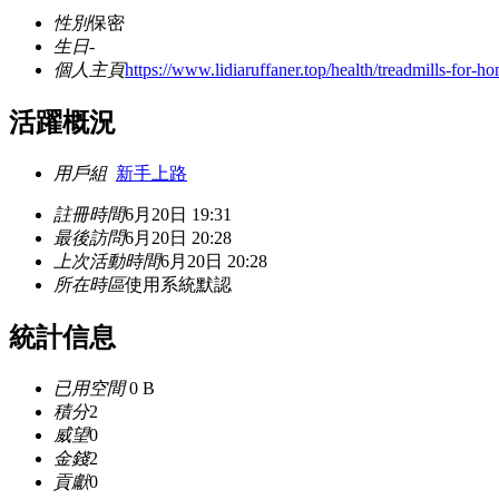
性別
保密
生日
-
個人主頁
https://www.lidiaruffaner.top/health/treadmills-for-
活躍概況
用戶組
新手上路
註冊時間
6月20日 19:31
最後訪問
6月20日 20:28
上次活動時間
6月20日 20:28
所在時區
使用系統默認
統計信息
已用空間
0 B
積分
2
威望
0
金錢
2
貢獻
0