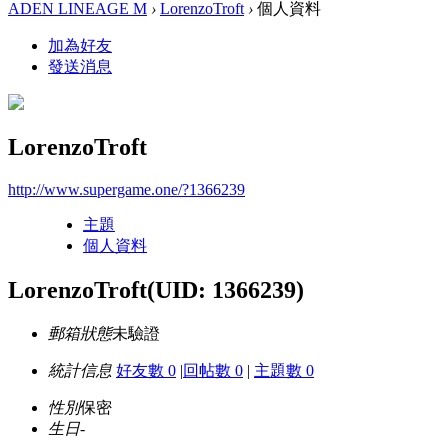
ADEN LINEAGE M
›
LorenzoTroft
›
個人資料
加為好友
發送消息
LorenzoTroft
http://www.supergame.one/?1366239
主題
個人資料
LorenzoTroft
(UID: 1366239)
郵箱狀態
未驗證
統計信息
好友數 0
|
回帖數 0
|
主題數 0
性別
保密
生日
-