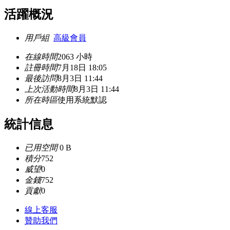
活躍概況
用戶組
高級會員
在線時間
2063 小時
註冊時間
7月18日 18:05
最後訪問
8月3日 11:44
上次活動時間
8月3日 11:44
所在時區
使用系統默認
統計信息
已用空間
0 B
積分
752
威望
0
金錢
752
貢獻
0
線上
客服
贊助我們