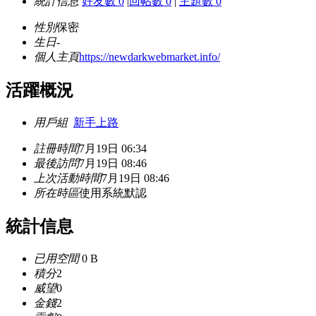
統計信息
好友數 0
|
回帖數 0
|
主題數 0
性別
保密
生日
-
個人主頁
https://newdarkwebmarket.info/
活躍概況
用戶組
新手上路
註冊時間
7月19日 06:34
最後訪問
7月19日 08:46
上次活動時間
7月19日 08:46
所在時區
使用系統默認
統計信息
已用空間
0 B
積分
2
威望
0
金錢
2