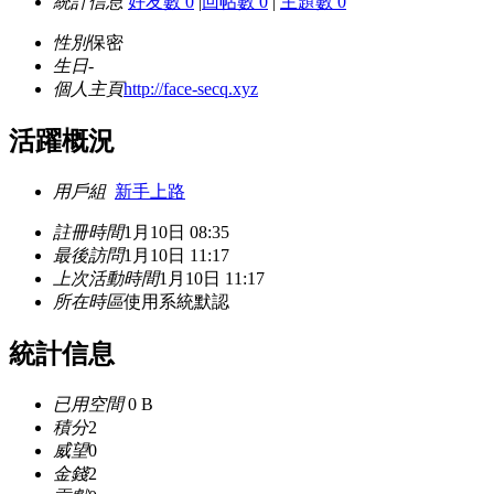
統計信息
好友數 0
|
回帖數 0
|
主題數 0
性別
保密
生日
-
個人主頁
http://face-secq.xyz
活躍概況
用戶組
新手上路
註冊時間
1月10日 08:35
最後訪問
1月10日 11:17
上次活動時間
1月10日 11:17
所在時區
使用系統默認
統計信息
已用空間
0 B
積分
2
威望
0
金錢
2