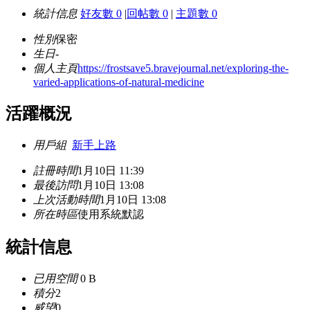
統計信息
好友數 0
|
回帖數 0
|
主題數 0
性別
保密
生日
-
個人主頁
https://frostsave5.bravejournal.net/exploring-the-
varied-applications-of-natural-medicine
活躍概況
用戶組
新手上路
註冊時間
1月10日 11:39
最後訪問
1月10日 13:08
上次活動時間
1月10日 13:08
所在時區
使用系統默認
統計信息
已用空間
0 B
積分
2
威望
0