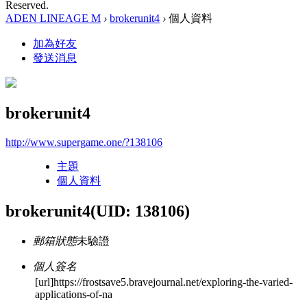
Reserved.
ADEN LINEAGE M
›
brokerunit4
›
個人資料
加為好友
發送消息
brokerunit4
http://www.supergame.one/?138106
主題
個人資料
brokerunit4
(UID: 138106)
郵箱狀態
未驗證
個人簽名
[url]https://frostsave5.bravejournal.net/exploring-the-varied-
applications-of-na