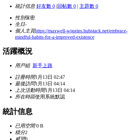
統計信息
好友數 0
|
回帖數 0
|
主題數 0
性別
保密
生日
-
個人主頁
https://maxwell-wiggins.hubstack.net/embrace-
mindful-habits-for-a-improved-existence
活躍概況
用戶組
新手上路
註冊時間
1月13日 02:47
最後訪問
1月13日 04:14
上次活動時間
1月13日 04:14
所在時區
使用系統默認
統計信息
已用空間
0 B
積分
2
威望
0