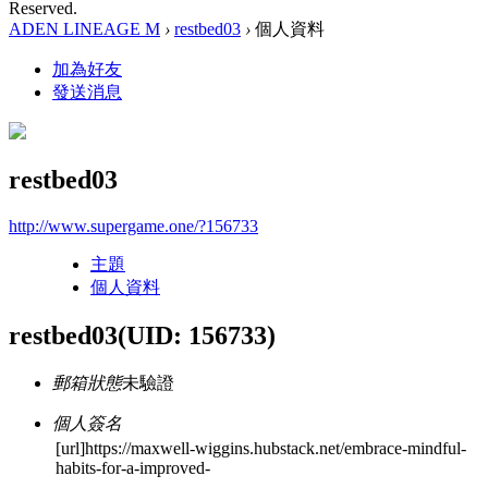
Reserved.
ADEN LINEAGE M
›
restbed03
›
個人資料
加為好友
發送消息
restbed03
http://www.supergame.one/?156733
主題
個人資料
restbed03
(UID: 156733)
郵箱狀態
未驗證
個人簽名
[url]https://maxwell-wiggins.hubstack.net/embrace-mindful-
habits-for-a-improved-