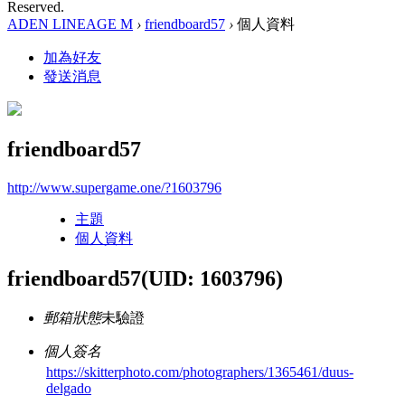
Reserved.
ADEN LINEAGE M
›
friendboard57
›
個人資料
加為好友
發送消息
friendboard57
http://www.supergame.one/?1603796
主題
個人資料
friendboard57
(UID: 1603796)
郵箱狀態
未驗證
個人簽名
https://skitterphoto.com/photographers/1365461/duus-
delgado