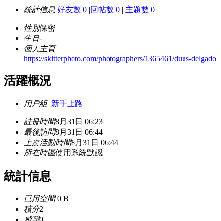
統計信息
好友數 0
|
回帖數 0
|
主題數 0
性別
保密
生日
-
個人主頁
https://skitterphoto.com/photographers/1365461/duus-delgado
活躍概況
用戶組
新手上路
註冊時間
8月31日 06:23
最後訪問
8月31日 06:44
上次活動時間
8月31日 06:44
所在時區
使用系統默認
統計信息
已用空間
0 B
積分
2
威望
0