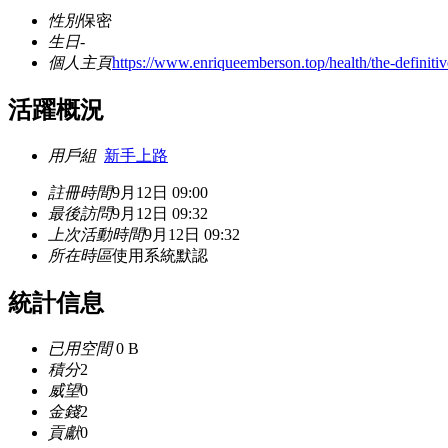
性別
保密
生日
-
個人主頁
https://www.enriqueemberson.top/health/the-definitiv
活躍概況
用戶組
新手上路
註冊時間
9月12日 09:00
最後訪問
9月12日 09:32
上次活動時間
9月12日 09:32
所在時區
使用系統默認
統計信息
已用空間
0 B
積分
2
威望
0
金錢
2
貢獻
0