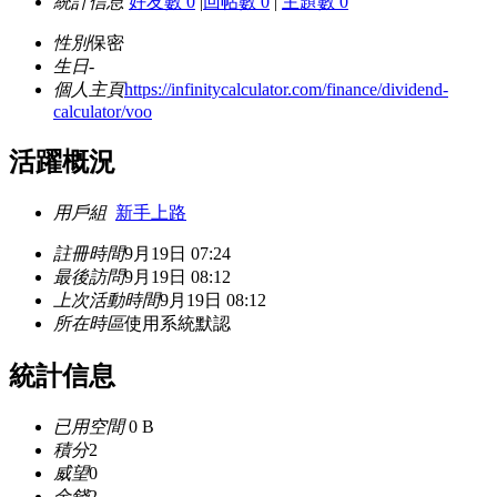
統計信息
好友數 0
|
回帖數 0
|
主題數 0
性別
保密
生日
-
個人主頁
https://infinitycalculator.com/finance/dividend-
calculator/voo
活躍概況
用戶組
新手上路
註冊時間
9月19日 07:24
最後訪問
9月19日 08:12
上次活動時間
9月19日 08:12
所在時區
使用系統默認
統計信息
已用空間
0 B
積分
2
威望
0
金錢
2