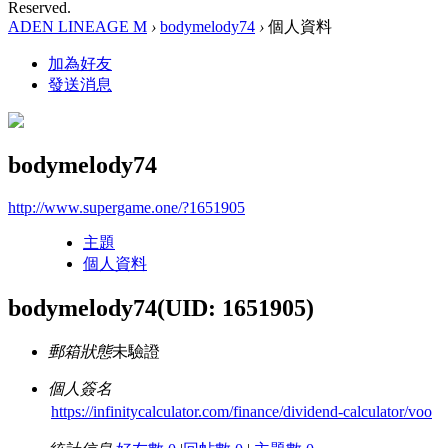
Reserved.
ADEN LINEAGE M
›
bodymelody74
›
個人資料
加為好友
發送消息
bodymelody74
http://www.supergame.one/?1651905
主題
個人資料
bodymelody74
(UID: 1651905)
郵箱狀態
未驗證
個人簽名
https://infinitycalculator.com/finance/dividend-calculator/voo