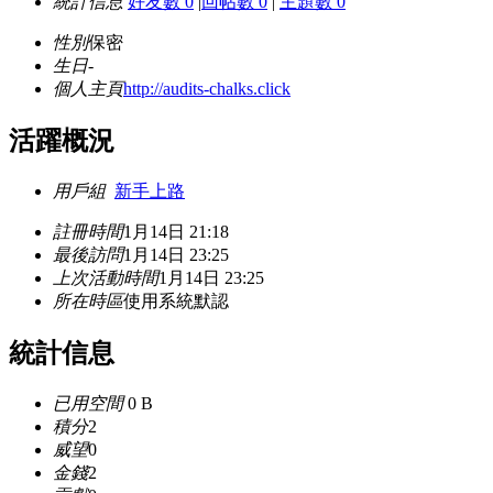
統計信息
好友數 0
|
回帖數 0
|
主題數 0
性別
保密
生日
-
個人主頁
http://audits-chalks.click
活躍概況
用戶組
新手上路
註冊時間
1月14日 21:18
最後訪問
1月14日 23:25
上次活動時間
1月14日 23:25
所在時區
使用系統默認
統計信息
已用空間
0 B
積分
2
威望
0
金錢
2