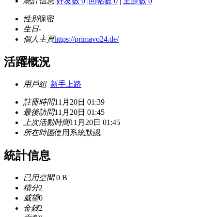
統計信息
好友數 0
|
回帖數 0
|
主題數 0
性別
保密
生日
-
個人主頁
https://primavo24.de/
活躍概況
用戶組
新手上路
註冊時間
11月20日 01:39
最後訪問
11月20日 01:45
上次活動時間
11月20日 01:45
所在時區
使用系統默認
統計信息
已用空間
0 B
積分
2
威望
0
金錢
2