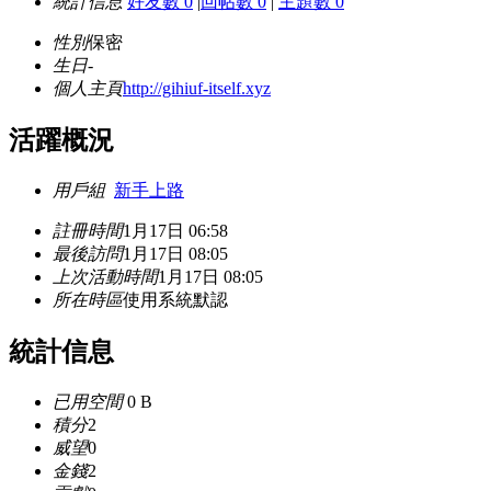
統計信息
好友數 0
|
回帖數 0
|
主題數 0
性別
保密
生日
-
個人主頁
http://gihiuf-itself.xyz
活躍概況
用戶組
新手上路
註冊時間
1月17日 06:58
最後訪問
1月17日 08:05
上次活動時間
1月17日 08:05
所在時區
使用系統默認
統計信息
已用空間
0 B
積分
2
威望
0
金錢
2