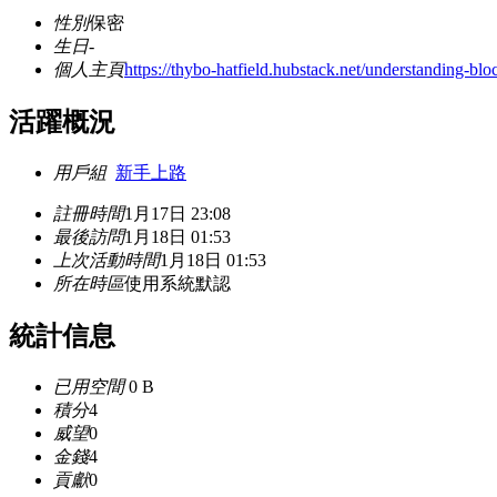
性別
保密
生日
-
個人主頁
https://thybo-hatfield.hubstack.net/understanding-
活躍概況
用戶組
新手上路
註冊時間
1月17日 23:08
最後訪問
1月18日 01:53
上次活動時間
1月18日 01:53
所在時區
使用系統默認
統計信息
已用空間
0 B
積分
4
威望
0
金錢
4
貢獻
0