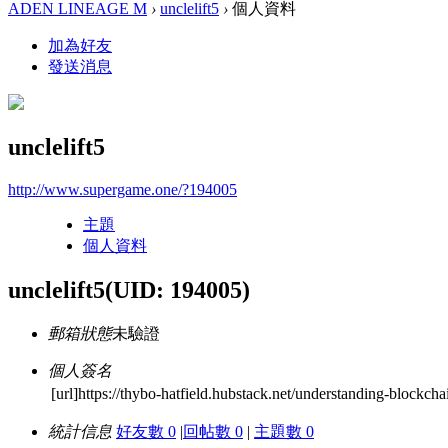
ADEN LINEAGE M
›
unclelift5
›
個人資料
加為好友
發送消息
unclelift5
http://www.supergame.one/?194005
主題
個人資料
unclelift5
(UID: 194005)
郵箱狀態
未驗證
個人簽名
[url]https://thybo-hatfield.hubstack.net/understanding-blockch
統計信息
好友數 0
|
回帖數 0
|
主題數 0