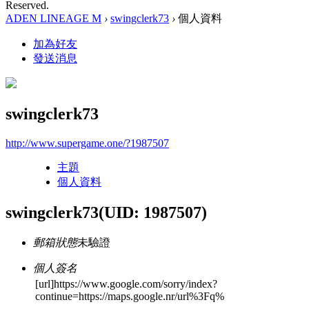
Reserved.
ADEN LINEAGE M
›
swingclerk73
›
個人資料
加為好友
發送消息
swingclerk73
http://www.supergame.one/?1987507
主題
個人資料
swingclerk73
(UID: 1987507)
郵箱狀態
未驗證
個人簽名
[url]https://www.google.com/sorry/index?
continue=https://maps.google.nr/url%3Fq%