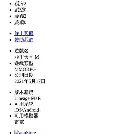
積分
2
威望
0
金錢
2
貢獻
0
線上
客服
贊助我們
遊戲名
亞丁天堂 M
遊戲類型
MMORPG
公測日期
2021年5月17日
版本基礎
Lineage M+R
可用系統
iOS/Android
可用模擬器
雷電