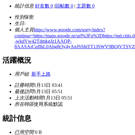
統計信息
好友數 0
|
回帖數 0
|
主題數 0
性別
保密
生日
-
個人主頁
https://www.google.com/sorry/index?
continue=https://maps.google.nr/url%3Fq%3Dhttps://md
-wkdVw42TdmkgJz1AAQP-
8AASArCqfIhL0Abg8r3y4yAnJSShlTT1JSWV9BQlVT
活躍概況
用戶組
新手上路
註冊時間
1月13日 03:41
最後訪問
1月13日 05:51
上次活動時間
1月13日 05:51
所在時區
使用系統默認
統計信息
已用空間
0 B