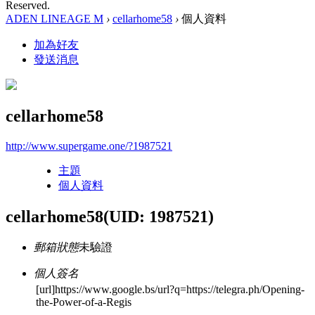
Reserved.
ADEN LINEAGE M
›
cellarhome58
›
個人資料
加為好友
發送消息
cellarhome58
http://www.supergame.one/?1987521
主題
個人資料
cellarhome58
(UID: 1987521)
郵箱狀態
未驗證
個人簽名
[url]https://www.google.bs/url?q=https://telegra.ph/Opening-
the-Power-of-a-Regis