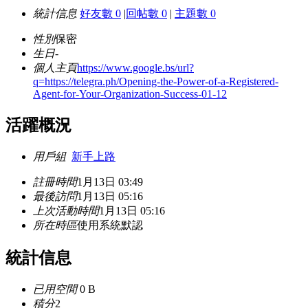
統計信息
好友數 0
|
回帖數 0
|
主題數 0
性別
保密
生日
-
個人主頁
https://www.google.bs/url?
q=https://telegra.ph/Opening-the-Power-of-a-Registered-
Agent-for-Your-Organization-Success-01-12
活躍概況
用戶組
新手上路
註冊時間
1月13日 03:49
最後訪問
1月13日 05:16
上次活動時間
1月13日 05:16
所在時區
使用系統默認
統計信息
已用空間
0 B
積分
2