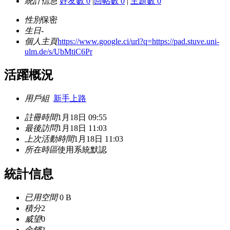
統計信息
好友數 0
|
回帖數 0
|
主題數 0
性別
保密
生日
-
個人主頁
https://www.google.ci/url?q=https://pad.stuve.uni-
ulm.de/s/UbMtiC6Pr
活躍概況
用戶組
新手上路
註冊時間
1月18日 09:55
最後訪問
1月18日 11:03
上次活動時間
1月18日 11:03
所在時區
使用系統默認
統計信息
已用空間
0 B
積分
2
威望
0
金錢
2