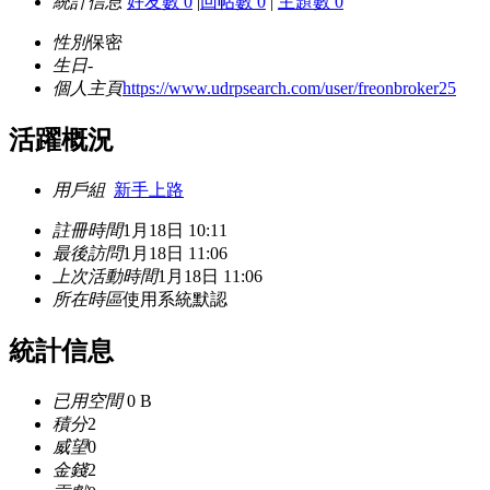
統計信息
好友數 0
|
回帖數 0
|
主題數 0
性別
保密
生日
-
個人主頁
https://www.udrpsearch.com/user/freonbroker25
活躍概況
用戶組
新手上路
註冊時間
1月18日 10:11
最後訪問
1月18日 11:06
上次活動時間
1月18日 11:06
所在時區
使用系統默認
統計信息
已用空間
0 B
積分
2
威望
0
金錢
2