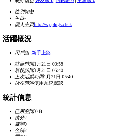
統計信息
好友數 0
|
回帖數 0
|
主題數 0
性別
保密
生日
-
個人主頁
http://wj-plugs.click
活躍概況
用戶組
新手上路
註冊時間
1月21日 03:58
最後訪問
1月21日 05:40
上次活動時間
1月21日 05:40
所在時區
使用系統默認
統計信息
已用空間
0 B
積分
2
威望
0
金錢
2