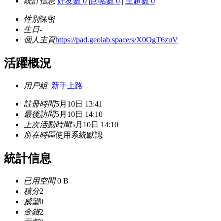
統計信息
好友數 0
|
回帖數 0
|
主題數 0
性別
保密
生日
-
個人主頁
https://pad.geolab.space/s/X0OgT6zuV
活躍概況
用戶組
新手上路
註冊時間
5月10日 13:41
最後訪問
5月10日 14:10
上次活動時間
5月10日 14:10
所在時區
使用系統默認
統計信息
已用空間
0 B
積分
2
威望
0
金錢
2