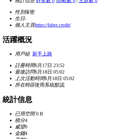
統計信息
好友數 0
|
回帖數 0
|
主題數 0
性別
保密
生日
-
個人主頁
https://fabet.credit/
活躍概況
用戶組
新手上路
註冊時間
6月17日 23:52
最後訪問
6月18日 05:02
上次活動時間
6月18日 05:02
所在時區
使用系統默認
統計信息
已用空間
0 B
積分
4
威望
0
金錢
4