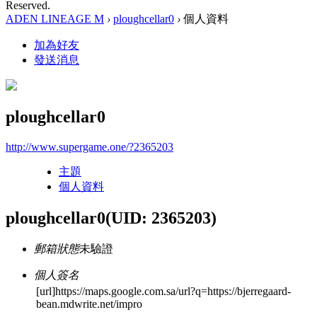
Reserved.
ADEN LINEAGE M
›
ploughcellar0
›
個人資料
加為好友
發送消息
ploughcellar0
http://www.supergame.one/?2365203
主題
個人資料
ploughcellar0
(UID: 2365203)
郵箱狀態
未驗證
個人簽名
[url]https://maps.google.com.sa/url?q=https://bjerregaard-
bean.mdwrite.net/impro