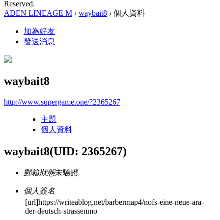
Reserved.
ADEN LINEAGE M
›
waybait8
›
個人資料
加為好友
發送消息
waybait8
http://www.supergame.one/?2365267
主題
個人資料
waybait8
(UID: 2365267)
郵箱狀態
未驗證
個人簽名
[url]https://writeablog.net/barbermap4/nofs-eine-neue-ara-
der-deutsch-strassenmo