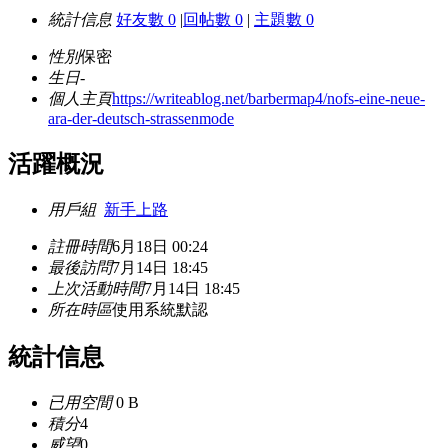
統計信息
好友數 0
|
回帖數 0
|
主題數 0
性別
保密
生日
-
個人主頁
https://writeablog.net/barbermap4/nofs-eine-neue-
ara-der-deutsch-strassenmode
活躍概況
用戶組
新手上路
註冊時間
6月18日 00:24
最後訪問
7月14日 18:45
上次活動時間
7月14日 18:45
所在時區
使用系統默認
統計信息
已用空間
0 B
積分
4
威望
0