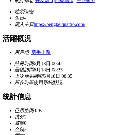
統計信息
好友數 0
|
回帖數 0
|
主題數 0
性別
保密
生日
-
個人主頁
https://bengkelquattro.com/
活躍概況
用戶組
新手上路
註冊時間
6月18日 00:42
最後訪問
6月18日 08:35
上次活動時間
6月18日 08:35
所在時區
使用系統默認
統計信息
已用空間
0 B
積分
2
威望
0
金錢
2