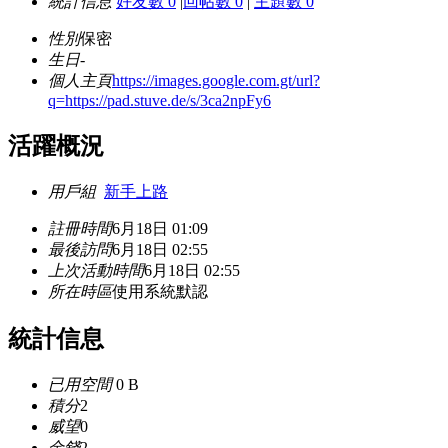
統計信息
好友數 0
|
回帖數 0
|
主題數 0
性別
保密
生日
-
個人主頁
https://images.google.com.gt/url?
q=https://pad.stuve.de/s/3ca2npFy6
活躍概況
用戶組
新手上路
註冊時間
6月18日 01:09
最後訪問
6月18日 02:55
上次活動時間
6月18日 02:55
所在時區
使用系統默認
統計信息
已用空間
0 B
積分
2
威望
0
金錢
2