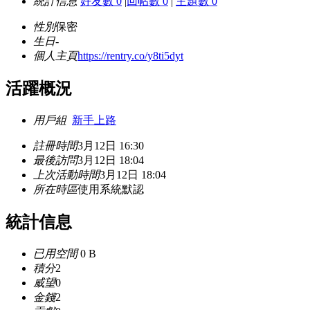
統計信息
好友數 0
|
回帖數 0
|
主題數 0
性別
保密
生日
-
個人主頁
https://rentry.co/y8ti5dyt
活躍概況
用戶組
新手上路
註冊時間
3月12日 16:30
最後訪問
3月12日 18:04
上次活動時間
3月12日 18:04
所在時區
使用系統默認
統計信息
已用空間
0 B
積分
2
威望
0
金錢
2