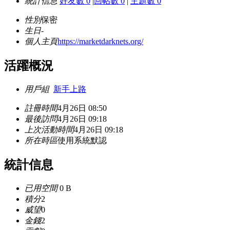
統計信息
好友數 0
|
回帖數 0
|
主題數 0
性別
保密
生日
-
個人主頁
https://marketdarknets.org/
活躍概況
用戶組
新手上路
註冊時間
4月26日 08:50
最後訪問
4月26日 09:18
上次活動時間
4月26日 09:18
所在時區
使用系統默認
統計信息
已用空間
0 B
積分
2
威望
0
金錢
2