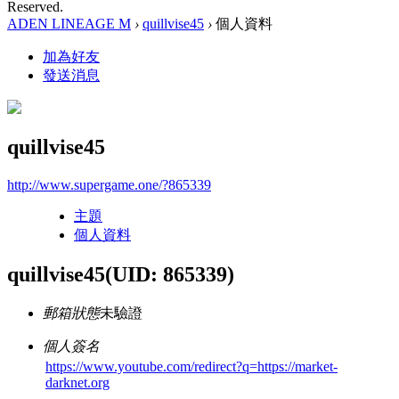
Reserved.
ADEN LINEAGE M
›
quillvise45
›
個人資料
加為好友
發送消息
quillvise45
http://www.supergame.one/?865339
主題
個人資料
quillvise45
(UID: 865339)
郵箱狀態
未驗證
個人簽名
https://www.youtube.com/redirect?q=https://market-
darknet.org