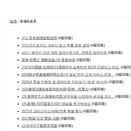
論壇
› 裝備&道具
3/12-安卓崩潰提取說明
(0篇回復)
3/12-안드로이드 크래시 로그 추출 방법 설명
(0篇回復)
뇌신 / 광전사 각성 개편 업데이트//3/8 - 콘텐츠 업데이트
(0篇回復)
雷神 狂戰士 覺醒改版/3/8-更新內容
(0篇回復)
2/18-IOS開啟 出現BETA過期/iOS 실행하면 BETA 만료라고 떠요.
(0篇回
2026除夕客服服務時間公告/년 설날 전야 고객 서비스 운영 ...
(0篇回復)
2026년 춘절 이벤트 및 업데이트 미리보기 (토르, 버서커)
(0篇回復)
2026春節活動&改版預告內容(雷神、狂戰士)
(0篇回復)
2/9-冒用官方人員徵收代理/공무원을 사칭하여 세금을 징수...
(0篇回復)
1/9-新增USDT渠道/USDT 채널을 추가하세요
(0篇回復)
2025년 크리스마스/새해/연휴 특별 행사
(0篇回復)
2025聖誕/元旦/雙節-活動
(0篇回復)
12/18 IOS下載異常問題
(0篇回復)