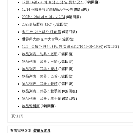
12월 14일 - 서버 설정 조정 및 통합 공지
(0篇回復)
12/14-伺服器設定調整&合併公告
(0篇回復)
2025년 업데이트 일기-12/24
(0篇回復)
2025更新歷程-12/24
(0篇回復)
월드 앤 마스터 던전 배틀
(0篇回復)
世界與大師 副本大會戰
(0篇回復)
12/5 - 독특한 변신: 해방된 할바스(12/10 19:00~19:30)
(0篇回復)
物品列表：防具：盔甲
(0篇回復)
物品列表：武器：弓箭
(0篇回復)
物品列表：武器：魔杖
(0篇回復)
物品列表：武器：匕首
(0篇回復)
物品列表：武器：斧頭
(0篇回復)
物品列表：武器：雙手劍
(0篇回復)
物品列表：武器：單手劍
(0篇回復)
物品資料庫
(0篇回復)
頁:
1
[2]
查看完整版本:
裝備&道具