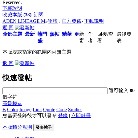
Reserved.
下載說明
收藏本版
(
33
)
|
訂閱
ADEN LINEAGE M
»
論壇
›
官方發佈
›
下載說明
返 回
全部主題
最新
熱門
熱帖
精華
更
新
作
回復/查
最後發
多
窗
者
看
表
本版塊或指定的範圍內尚無主題
返 回
快速發帖
還可輸入
80
個字符
高級模式
B
Color
Image
Link
Quote
Code
Smilies
您需要登錄後才可以發帖
登錄
|
立即註冊
本版積分規則
發表帖子