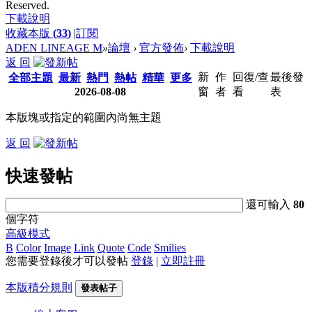
Reserved.
下載說明
收藏本版
(
33
)
|
訂閱
ADEN LINEAGE M
»
論壇
›
官方發佈
›
下載說明
返 回
新
作
回復/查
最後發
全部主題
最新
熱門
熱帖
精華
更多
2026-08-08
窗
者
看
表
本版塊或指定的範圍內尚無主題
返 回
快速發帖
還可輸入
80
個字符
高級模式
B
Color
Image
Link
Quote
Code
Smilies
您需要登錄後才可以發帖
登錄
|
立即註冊
本版積分規則
發表帖子