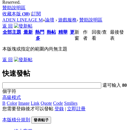
Reserved.
贊助說明區
收藏本版
(
30
)
|
訂閱
ADEN LINEAGE M
»
論壇
›
遊戲服務
›
贊助說明區
返 回
全部主題
最新
熱門
熱帖
精華
更
新
作
回復/查
最後發
多
窗
者
看
表
本版塊或指定的範圍內尚無主題
返 回
快速發帖
還可輸入
80
個字符
高級模式
B
Color
Image
Link
Quote
Code
Smilies
您需要登錄後才可以發帖
登錄
|
立即註冊
本版積分規則
發表帖子