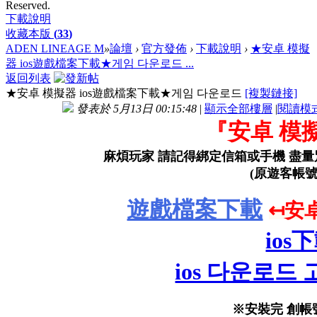
Reserved.
下載說明
收藏本版
(
33
)
ADEN LINEAGE M
»
論壇
›
官方發佈
›
下載說明
›
★安卓 模擬
器 ios遊戲檔案下載★게임 다운로드 ...
返回列表
★安卓 模擬器 ios遊戲檔案下載★게임 다운로드
[複製鏈接]
發表於 5月13日 00:15:48
|
顯示全部樓層
|
閱讀模
『安卓 模
麻煩玩家 請記得綁定信箱或手機 盡量
(原遊客帳號
遊戲檔案下載
↤安
io
ios 다운로
※安裝完 創帳