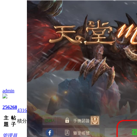
admin
256
268
4316
主
帖
積分
題
子
管理員