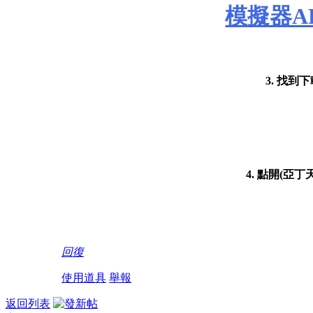
模擬器A
3. 找到
4. 點開(亞
回復
使用道具
舉報
返回列表