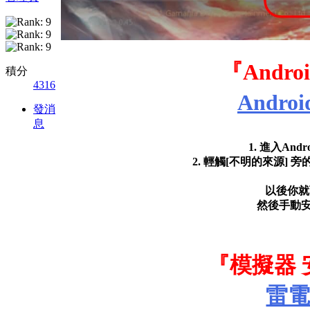
『
Andr
積分
4316
Andr
發消
息
1. 進入An
2. 輕觸[不明的來源] 
以後你就
然後手動安
『模擬器
雷