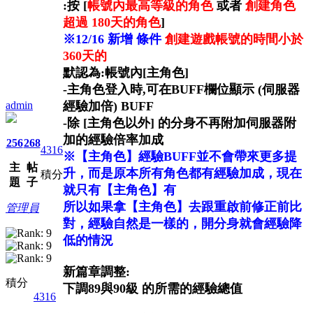
:按 [
帳號內最高等級的角色
或者
創建角色
超過 180天的角色
]
※12/16 新增 條件
創建遊戲帳號的時間小於
360天的
默認為:帳號內[主角色]
-主角色登入時,可在BUFF欄位顯示 (伺服器
admin
經驗加倍) BUFF
-除 [主角色以外] 的分身不再附加伺服器附
加的經驗倍率加成
256
268
4316
※【主角色】經驗BUFF並不會帶來更多提
主
帖
升，而是原本所有角色都有經驗加成，現在
積分
題
子
就只有【主角色】有
所以如果拿【主角色】去跟重啟前修正前比
管理員
對，經驗自然是一樣的，開分身就會經驗降
低的情況
新篇章調整:
積分
下調89與90級 的所需的經驗總值
4316