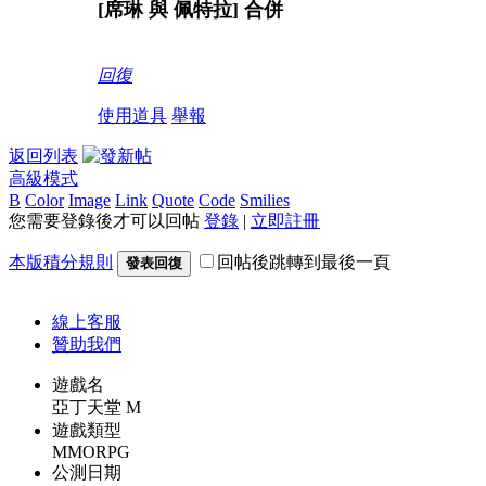
[席琳 與 佩特拉] 合併
回復
使用道具
舉報
返回列表
高級模式
B
Color
Image
Link
Quote
Code
Smilies
您需要登錄後才可以回帖
登錄
|
立即註冊
本版積分規則
回帖後跳轉到最後一頁
發表回復
線上
客服
贊助我們
遊戲名
亞丁天堂 M
遊戲類型
MMORPG
公測日期