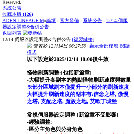
Reserved.
系統公告
收藏本版
(
126
)
ADEN LINEAGE M
»
論壇
›
官方發佈
›
系統公告
›
12/14-伺服
器設定調整&合併公告
返回列表
12/14-伺服器設定調整&合併公告
[複製鏈接]
發表於 12月14日 06:27:59
|
顯示全部樓層
|
閱讀
模式
以下設定於2025/12/14 18:00後生效
怪物刷新調整:[包括新篇章]
-大幅提升各副本的熱點怪物刷新速度與數量
※部分區域副本僅提升一小部分的刷新速度
大幅提升刷新速度的副本有:信念之塔, 傲慢
之塔, 支配之塔, 魔族之地, 艾歐丁城堡
常規伺服器設定調整 [新篇章不受影響]
-經驗調整:
-區分主角色與分身角色