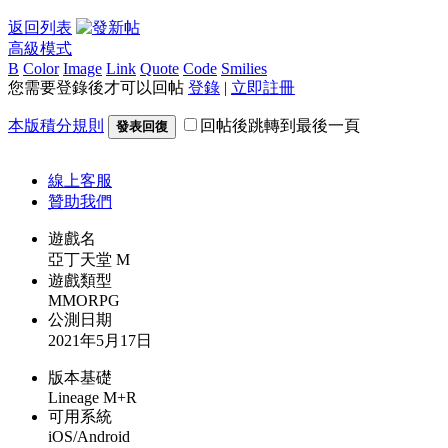
返回列表
高級模式
B
Color
Image
Link
Quote
Code
Smilies
您需要登錄後才可以回帖
登錄
|
立即註冊
本版積分規則
回帖後跳轉到最後一頁
發表回復
線上
客服
贊助我們
遊戲名
亞丁天堂 M
遊戲類型
MMORPG
公測日期
2021年5月17日
版本基礎
Lineage M+R
可用系統
iOS/Android