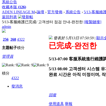
系統公告
收藏本版
(
126
)
ADEN LINEAGE M
»
論壇
›
官方發佈
›
系統公告
›
5/13-客服維
返回列表
5/13-客服維護已完成/ 고객센터 점검 안내-완전한
[複製鏈接]
admin
發表於 5月13日 07:50:59
|
顯示
256
268
4322
已完成-
완전한
主題
帖子
積分
管理員
5/13-07:00 客服系統
5/13 08:00 고객센터 시스
積分
완료 시간은 아직 미정이며, 
4322
發消息
回復
使用道具
舉報