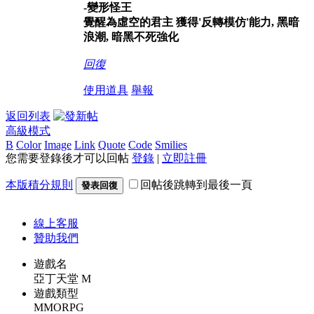
-變形怪王
覺醒為虛空的君主 獲得'反轉模仿'能力, 黑暗
浪潮, 暗黑不死強化
回復
使用道具
舉報
返回列表
高級模式
B
Color
Image
Link
Quote
Code
Smilies
您需要登錄後才可以回帖
登錄
|
立即註冊
本版積分規則
回帖後跳轉到最後一頁
發表回復
線上
客服
贊助我們
遊戲名
亞丁天堂 M
遊戲類型
MMORPG