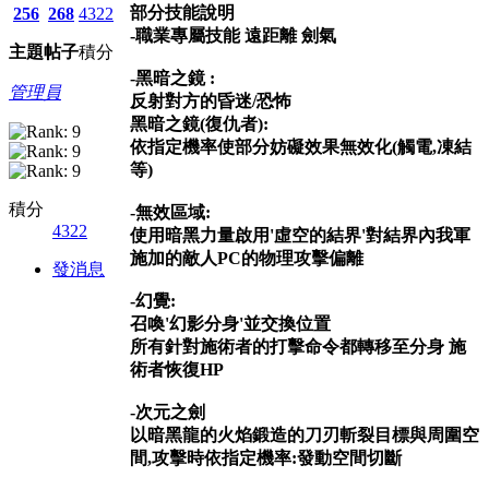
部分技能說明
256
268
4322
-職業專屬技能 遠距離 劍氣
主題
帖子
積分
-黑暗之鏡 :
管理員
反射對方的昏迷/恐怖
黑暗之鏡(復仇者):
依指定機率使部分妨礙效果無效化(觸電,凍結
等)
積分
-無效區域:
4322
使用暗黑力量啟用'虛空的結界'對結界內我軍
施加的敵人PC的物理攻擊偏離
發消息
-幻覺:
召喚'幻影分身'並交換位置
所有針對施術者的打擊命令都轉移至分身 施
術者恢復HP
-次元之劍
以暗黑龍的火焰鍛造的刀刃斬裂目標與周圍空
間,攻擊時依指定機率:發動空間切斷