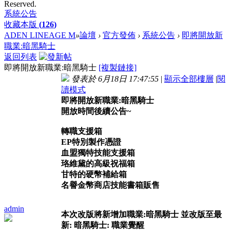
Reserved.
系統公告
收藏本版
(
126
)
ADEN LINEAGE M
»
論壇
›
官方發佈
›
系統公告
›
即將開放新
職業:暗黑騎士
返回列表
即將開放新職業:暗黑騎士
[複製鏈接]
發表於 6月18日 17:47:55
|
顯示全部樓層
|
閱
讀模式
即將開放新職業:暗黑騎士
開放時間後續公告~
轉職支援箱
EP特別製作憑證
血盟獨特技能支援箱
珞維黛的高級祝福箱
甘特的硬幣補給箱
名譽金幣商店技能書箱販售
admin
本次改版將新增加職業:暗黑騎士 並改版至最
新: 暗黑騎士: 職業覺醒