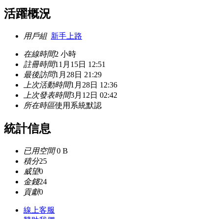
活躍概況
用戶組
新手上路
在線時間
2 小時
註冊時間
11月15日 12:51
最後訪問
1月28日 21:29
上次活動時間
1月28日 12:36
上次發表時間
3月12日 02:42
所在時區
使用系統默認
統計信息
已用空間
0 B
積分
25
威望
0
金錢
24
貢獻
0
線上
客服