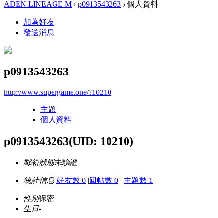
ADEN LINEAGE M
›
p0913543263
›
個人資料
加為好友
發送消息
p0913543263
http://www.supergame.one/?10210
主題
個人資料
p0913543263
(UID: 10210)
郵箱狀態
未驗證
統計信息
好友數 0
|
回帖數 0
|
主題數 1
性別
保密
生日
-