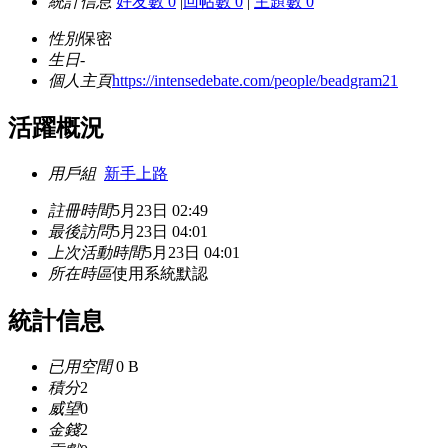
統計信息
好友數 0
|
回帖數 0
|
主題數 0
性別
保密
生日
-
個人主頁
https://intensedebate.com/people/beadgram21
活躍概況
用戶組
新手上路
註冊時間
5月23日 02:49
最後訪問
5月23日 04:01
上次活動時間
5月23日 04:01
所在時區
使用系統默認
統計信息
已用空間
0 B
積分
2
威望
0
金錢
2