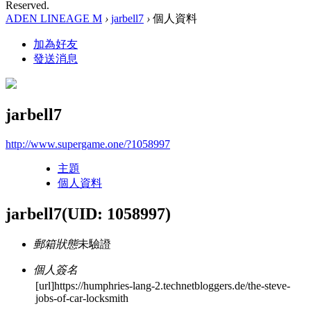
Reserved.
ADEN LINEAGE M
›
jarbell7
›
個人資料
加為好友
發送消息
jarbell7
http://www.supergame.one/?1058997
主題
個人資料
jarbell7
(UID: 1058997)
郵箱狀態
未驗證
個人簽名
[url]https://humphries-lang-2.technetbloggers.de/the-steve-
jobs-of-car-locksmith