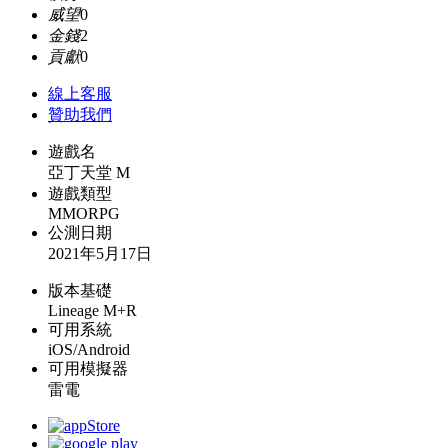
威望
0
金錢
2
貢獻
0
線上
客服
贊助我們
遊戲名
亞丁天堂 M
遊戲類型
MMORPG
公測日期
2021年5月17日
版本基礎
Lineage M+R
可用系統
iOS/Android
可用模擬器
雷電