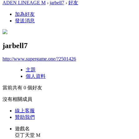
ADEN LINEAGE M
›
jarbell7
›
好友
加為好友
發送消息
jarbell7
http://www.supergame.one/?2501426
主題
個人資料
當前共有
0
個好友
沒有相關成員
線上
客服
贊助我們
遊戲名
亞丁天堂 M