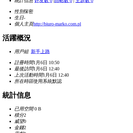
統計信息
好友數 0
|
回帖數 0
|
主題數 0
性別
保密
生日
-
個人主頁
http://biuro-marko.com.pl
活躍概況
用戶組
新手上路
註冊時間
1月6日 10:50
最後訪問
1月6日 12:40
上次活動時間
1月6日 12:40
所在時區
使用系統默認
統計信息
已用空間
0 B
積分
2
威望
0
金錢
2