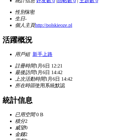
統計信息
好友數 0
|
回帖數 0
|
主題數 0
性別
保密
生日
-
個人主頁
http://polskieoze.pl
活躍概況
用戶組
新手上路
註冊時間
1月6日 12:21
最後訪問
1月6日 14:42
上次活動時間
1月6日 14:42
所在時區
使用系統默認
統計信息
已用空間
0 B
積分
2
威望
0
金錢
2