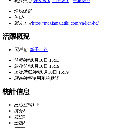
統計信息
好友數 0
|
回帖數 0
|
主題數 0
性別
保密
生日
-
個人主頁
https://magiamgiatiki.com.vn/lien-he/
活躍概況
用戶組
新手上路
註冊時間
6月10日 15:03
最後訪問
6月10日 15:19
上次活動時間
6月10日 15:19
所在時區
使用系統默認
統計信息
已用空間
0 B
積分
2
威望
0
金錢
2