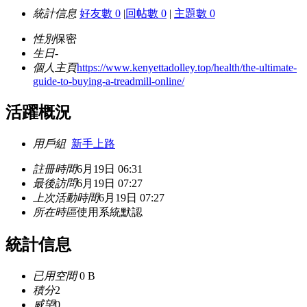
統計信息
好友數 0
|
回帖數 0
|
主題數 0
性別
保密
生日
-
個人主頁
https://www.kenyettadolley.top/health/the-ultimate-
guide-to-buying-a-treadmill-online/
活躍概況
用戶組
新手上路
註冊時間
6月19日 06:31
最後訪問
6月19日 07:27
上次活動時間
6月19日 07:27
所在時區
使用系統默認
統計信息
已用空間
0 B
積分
2
威望
0