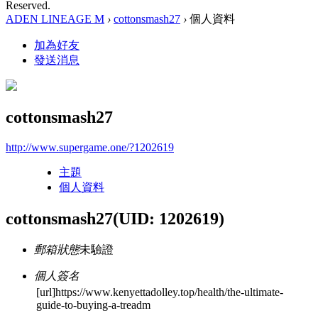
Reserved.
ADEN LINEAGE M
›
cottonsmash27
›
個人資料
加為好友
發送消息
cottonsmash27
http://www.supergame.one/?1202619
主題
個人資料
cottonsmash27
(UID: 1202619)
郵箱狀態
未驗證
個人簽名
[url]https://www.kenyettadolley.top/health/the-ultimate-
guide-to-buying-a-treadm