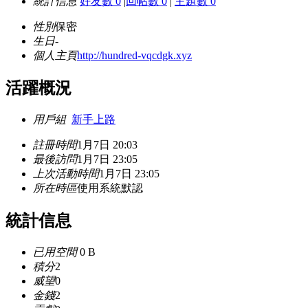
統計信息
好友數 0
|
回帖數 0
|
主題數 0
性別
保密
生日
-
個人主頁
http://hundred-vqcdgk.xyz
活躍概況
用戶組
新手上路
註冊時間
1月7日 20:03
最後訪問
1月7日 23:05
上次活動時間
1月7日 23:05
所在時區
使用系統默認
統計信息
已用空間
0 B
積分
2
威望
0
金錢
2