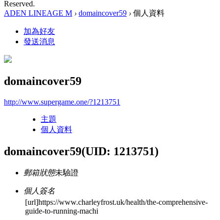
Reserved.
ADEN LINEAGE M
›
domaincover59
›
個人資料
加為好友
發送消息
domaincover59
http://www.supergame.one/?1213751
主題
個人資料
domaincover59
(UID: 1213751)
郵箱狀態
未驗證
個人簽名
[url]https://www.charleyfrost.uk/health/the-comprehensive-
guide-to-running-machi