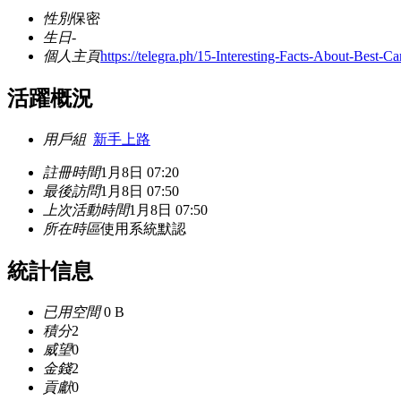
性別
保密
生日
-
個人主頁
https://telegra.ph/15-Interesting-Facts-About-Bes
活躍概況
用戶組
新手上路
註冊時間
1月8日 07:20
最後訪問
1月8日 07:50
上次活動時間
1月8日 07:50
所在時區
使用系統默認
統計信息
已用空間
0 B
積分
2
威望
0
金錢
2
貢獻
0