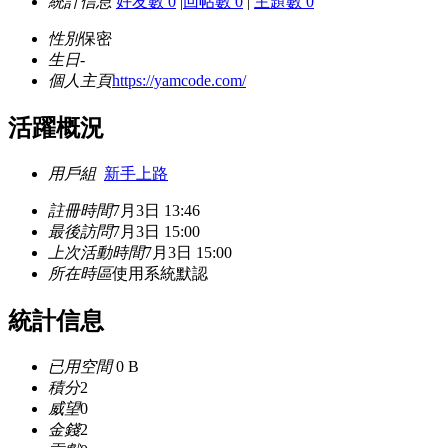
統計信息
好友數 0
|
回帖數 0
|
主題數 0
性別
保密
生日
-
個人主頁
https://yamcode.com/
活躍概況
用戶組
新手上路
註冊時間
7月3日 13:46
最後訪問
7月3日 15:00
上次活動時間
7月3日 15:00
所在時區
使用系統默認
統計信息
已用空間
0 B
積分
2
威望
0
金錢
2