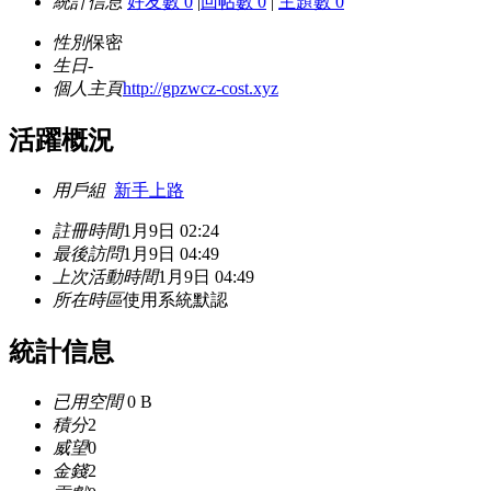
統計信息
好友數 0
|
回帖數 0
|
主題數 0
性別
保密
生日
-
個人主頁
http://gpzwcz-cost.xyz
活躍概況
用戶組
新手上路
註冊時間
1月9日 02:24
最後訪問
1月9日 04:49
上次活動時間
1月9日 04:49
所在時區
使用系統默認
統計信息
已用空間
0 B
積分
2
威望
0
金錢
2